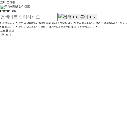
고객 로그인
Portfolio 검색
#기업홈페이지
#무역홈페이지
#해운홈페이지
#건축홈페이지
#금융홈페이지
#법조홈페이지
#프랜차
#협회홈페이지
#바이오홈페이지
#분양홈페이지
#숙박홈페이지
#여행홈페이지
포트폴리오
전체보기
Portfolio
합리적인 가격, 전문가의 손길
홈페이지는 이렇게 달라집니다.
기업홈페이지
해운홈페이지
건축홈페이지
금융홈페이지
법조홈페이지
병원홈페이지
협회홈페이지
제약홈페이지
가야미디어
다양한 고객의 니즈를 실현 가능한 방향으로 제시하며, 더 능률적이고 효과적인 구조와 콘텐츠를 기획