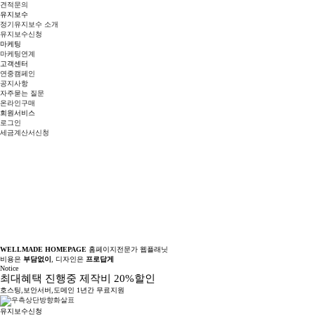
견적문의
유지보수
정기유지보수 소개
유지보수신청
마케팅
마케팅연계
고객센터
연중캠페인
공지사항
자주묻는 질문
온라인구매
회원서비스
로그인
세금계산서신청
WELLMADE HOMEPAGE
홈페이지전문가 웹플래닛
비용은
부담없이
, 디자인은
프로답게
Notice
최대혜택 진행중 제작비 20%할인
호스팅,보안서버,도메인 1년간 무료지원
유지보수신청