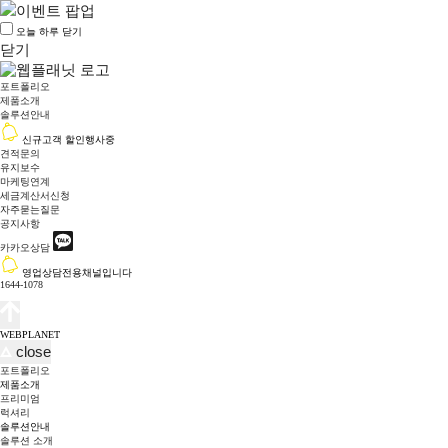
오늘 하루 닫기
닫기
포트폴리오
제품소개
솔루션안내
신규고객 할인행사중
견적문의
유지보수
마케팅연계
세금계산서신청
자주묻는질문
공지사항
카카오상담
영업상담전용채널입니다
1644-1078
WEBPLANET
close
포트폴리오
제품소개
프리미엄
럭셔리
솔루션안내
솔루션 소개