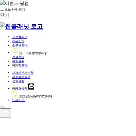
오늘 하루 닫기
닫기
포트폴리오
제품소개
솔루션안내
신규고객 할인행사중
견적문의
유지보수
마케팅연계
세금계산서신청
자주묻는질문
공지사항
카카오상담
영업상담전용채널입니다
1644-1078