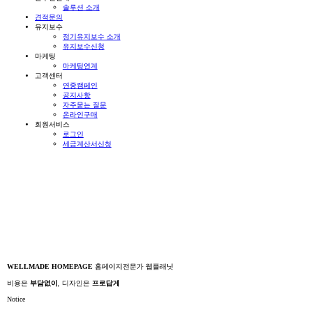
솔루션 소개
견적문의
유지보수
정기유지보수 소개
유지보수신청
마케팅
마케팅연계
고객센터
연중캠페인
공지사항
자주묻는 질문
온라인구매
회원서비스
로그인
세금계산서신청
WELLMADE HOMEPAGE
홈페이지전문가 웹플래닛
비용은
부담없이
, 디자인은
프로답게
Notice