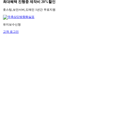
최대혜택 진행중 제작비 20%할인
호스팅,보안서버,도메인 1년간 무료지원
유지보수신청
고객 로그인
Portfolio 검색
#기업홈페이지
#무역홈페이지
#해운홈페이지
#건축홈페이지
#금융홈페이지
#법조홈페이지
#프랜
#협회홈페이지
#바이오홈페이지
#분양홈페이지
#숙박홈페이지
#여행홈페이지
포트폴리오
전체보기
Portfolio
합리적인 가격, 전문가의 손길
홈페이지는 이렇게 달라집니다.
기업홈페이지
해운홈페이지
건축홈페이지
금융홈페이지
법조홈페이지
병원홈페이지
협회홈페이지
제약홈페이지